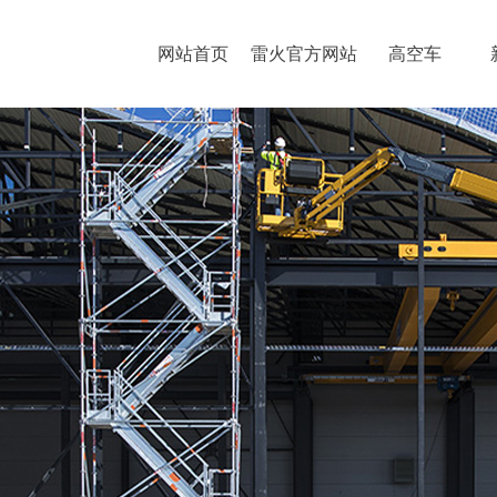
网站首页
雷火官方网站
高空车