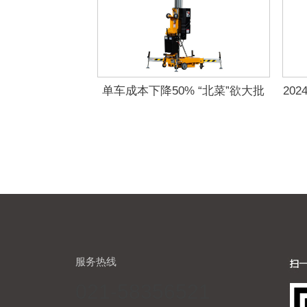
单车成本下降50% “北菜”欲大批
20
量购纯电动物流
降
服务热线
021-58356521