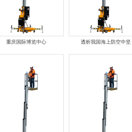
重庆国际博览中心
透析我国海上防空中坚