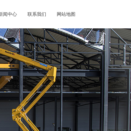
新闻中心
联系我们
网站地图