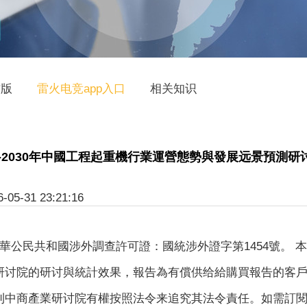
方版
雷火电竞app入口
相关知识
25-2030年中國工程起重機行業運營態勢與發展远景預測研
-31 23:21:16
公民共和國涉外調查許可證：國統涉外證字第1454號。 
研讨院的研讨與統計效果，報告為有償供给給購買報告的客
則中商產業研讨院有權按照法令来追究其法令責任。如需訂