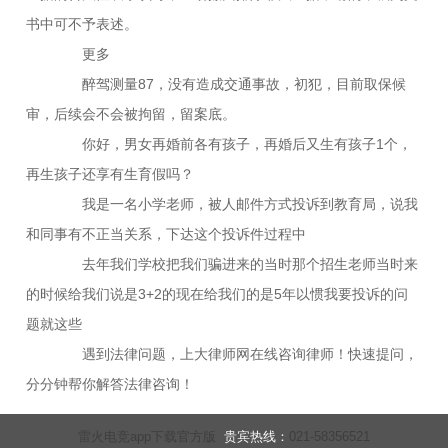
书中可不予表述。
更多
醉驾测量87，没有造成交通事故，初犯，目前取保候
审，后续会不会被拘留，留案底。
你好，男女再婚前各有孩子，再婚后又生有孩子1个，
再生孩子还享有生育假吗？
我是一名小学老师，被人邮件方式投诉到教育局，说我
和同事有不正当关系，下达这个投诉件过程中
去年我们学校把我们骗进来的当时那个招生老师当时来
的时候给我们说是3+2的现在给我们的是5年以惯我要投诉的问
题就这些
遇到法律问题，上大律师网在线咨询律师！快速提问，
分分钟帮你解答法律咨询！
雷火电竞app下载官方版
贵宾热线：
021-58356521