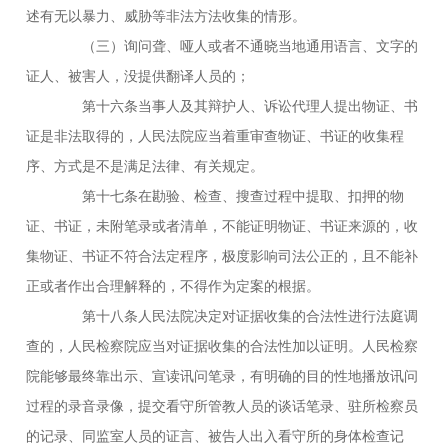
述有无以暴力、威胁等非法方法收集的情形。
（三）询问聋、哑人或者不通晓当地通用语言、文字的
证人、被害人，没提供翻译人员的；
第十六条当事人及其辩护人、诉讼代理人提出物证、书
证是非法取得的，人民法院应当着重审查物证、书证的收集程
序、方式是不是满足法律、有关规定。
第十七条在勘验、检查、搜查过程中提取、扣押的物
证、书证，未附笔录或者清单，不能证明物证、书证来源的，收
集物证、书证不符合法定程序，极度影响司法公正的，且不能补
正或者作出合理解释的，不得作为定案的根据。
第十八条人民法院决定对证据收集的合法性进行法庭调
查的，人民检察院应当对证据收集的合法性加以证明。人民检察
院能够最终靠出示、宣读讯问笔录，有明确的目的性地播放讯问
过程的录音录像，提交看守所管教人员的谈话笔录、驻所检察员
的记录、同监室人员的证言、被告人出入看守所的身体检查记