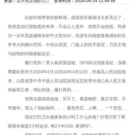
来源：
雷火电竞app入口
发布时间：2024-04-14 11:54:45
比较外观带来的新鲜感，揽巡的车厢就没太多亮点了，
依然是咱们很熟悉的布局，不会让人意外、也绝不会犯错。而身
为一台车宽超越两米的中大型SUV，坐进车内就能显着感知到非
常夸大的横向空间，中控台很宽、门板上的扶手很宽，乃至主驾
与副驾的间隔都被必定…
履行死刑！男人购买望远镜、GPS踩点情敌居处，深夜
爬窗砍死对方2024年4月122024年4月12日，经最高人民法院核
准，山西省晋中市中级人民法院按照法定程序对成心杀人犯王俊
帅验明正身，押赴刑场，履行死刑。...
渣男论题我得放放，写不了。看器物吧，雍正官窑。不
管修补。渣么？假如相对。。。素色而言。人啊。。一个意思...
现在打扫卫生做家务的小时工什么价格? 封哥打听了两
家根本都是2小时起步, 每2小时100, 靠谱吗?...
历时10天，总路程1168公里，反时针自驾环岛公路，